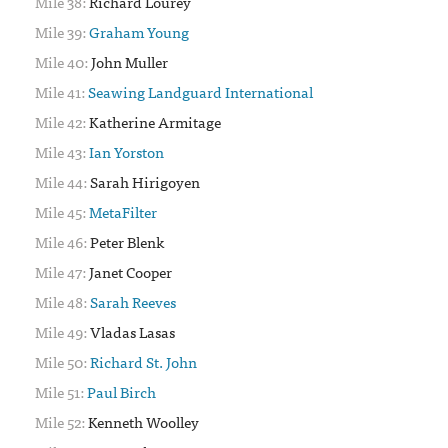
38:
Richard Lourey
39:
Graham Young
40:
John Muller
41:
Seawing Landguard International
42:
Katherine Armitage
43:
Ian Yorston
44:
Sarah Hirigoyen
45:
MetaFilter
46:
Peter Blenk
47:
Janet Cooper
48:
Sarah Reeves
49:
Vladas Lasas
50:
Richard St. John
51:
Paul Birch
52:
Kenneth Woolley